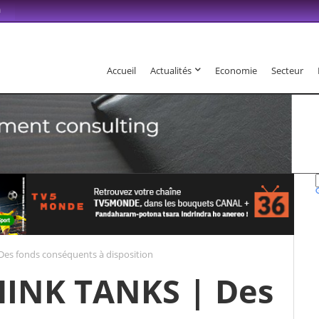
m
Accueil
Actualités
Economie
Secteur
6 . Fandaharam-potoana tsara indrindra ho anareo!
es fonds conséquents à disposition
HINK TANKS | Des