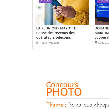
A la Une
A la Une
LA REUNION - MAYOTTE |
DOUANES
Baisse des revenus des
MARITIME
opérateurs télécoms
coopérat
August 08, 2026
August 0