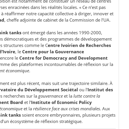
mbition est notamment de constituer un réseau de centres
es enracinées dans les réalités locales. « Ce n’est pas
 réaffirmer notre capacité collective à diriger, innover et
ad
, cheffe adjointe de cabinet de la Commission de l’UA.
hink tanks
ont émergé dans les années 1990-2000,
rmes démocratiques et des programmes de développement
 Des structures comme le C
entre Ivoirien de Recherches
d’Ivoire
, le
Centre pour la Gouvernance
 encore le
Centre for Democracy and Development
omme des plateformes incontournables de réflexion sur la
ent économique
.
ent est plus récent, mais suit une trajectoire similaire. À
vatoire du Développement Sociétal
ou l’
Institut des
 recherches sur la
gouvernance
et la
lutte contre la
ment Board
et l’
Institute of Economic Policy
n économique
et la
résilience face aux crises mondiales
. Aux
hink tanks
soient encore embryonnaires, plusieurs projets
s d’un écosystème de réflexion stratégique.