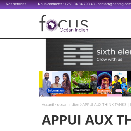
Nos services
Nous contacter : +261 34 84 793 43 - contact@benmg.co
Retrouvez votre chaîne @TV5MONDE, dans les bouquets CANAL+ 3
Accueil
ocean indien
APPUI AUX THINK TANKS | D
APPUI AUX T