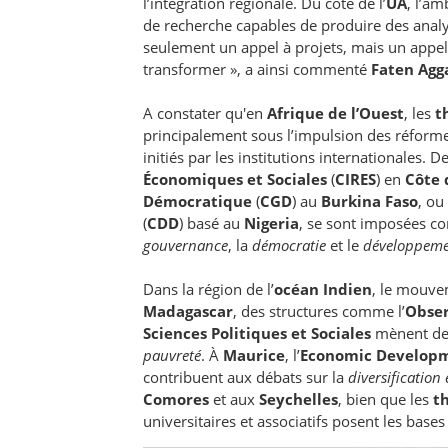
l’intégration régionale. Du côté de l’
UA
, l’a
de recherche capables de produire des analys
seulement un appel à projets, mais un appel à
transformer », a ainsi commenté
Faten Agg
A constater qu'en
Afrique de l’Ouest
, les
t
principalement sous l’impulsion des réfo
initiés par les institutions internationales.
Économiques et Sociales
(
CIRES
) en
Côte 
Démocratique
(
CGD
) au
Burkina Faso
, ou
(
CDD
) basé au
Nigeria
, se sont imposées c
gouvernance
, la
démocratie
et le
développem
Dans la région de l’
océan Indien
, le mouvem
Madagascar
, des structures comme l’
Obser
Sciences Politiques et Sociales
mènent des
pauvreté
. À
Maurice
, l’
Economic Develop
contribuent aux débats sur la
diversificatio
Comores
et aux
Seychelles
, bien que les
t
universitaires et associatifs posent les base