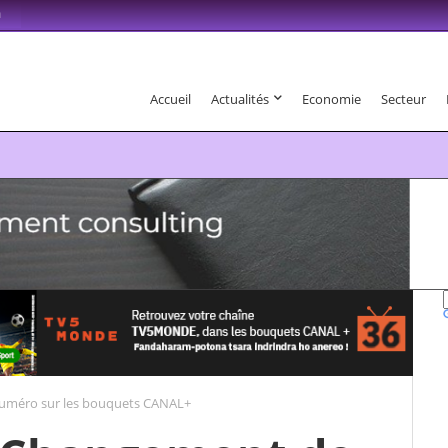
m
Accueil
Actualités
Economie
Secteur
6 . Fandaharam-potoana tsara indrindra ho anareo!
méro sur les bouquets CANAL+