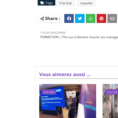
Tags
A la Une
mayotte
PLUS ANCIENNE
FORMATION | The Lux Collective muscle ses manage
Vous aimerez aussi ...
A la Une
A la Une