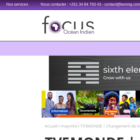
Nos services
Nous contacter : +261 34 84 793 43 - contact@benmg.co
Retrouvez votre chaîne @TV5MONDE, dans les bouquets CANAL+ 3
Accueil
mayotte
TV5MONDE | Changement de nu