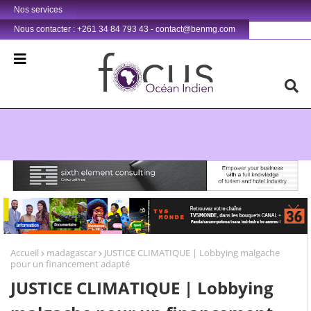
Nos services
Nous contacter : +261 34 84 793 43 - contact@benmg.com
Retrouvez votre chaîne @TV5MONDE, dans les bouquets CANAL+ 36 . Fandaharam-potoana tsara indrindra ho anareo!
Accueil
madagascar
JUSTICE CLIMATIQUE | Lobbying malgache
pour un financement adapté
JUSTICE CLIMATIQUE | Lobbying