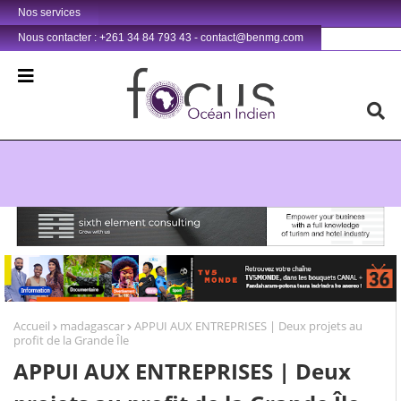
Nos services
Nous contacter : +261 34 84 793 43 - contact@benmg.com
Retrouvez votre chaîne @TV5MONDE, dans les bouquets CANAL+ 36 . Fandaharam-potoana tsara indrindra ho anareo!
Accueil
madagascar
APPUI AUX ENTREPRISES | Deux projets au
profit de la Grande Île
APPUI AUX ENTREPRISES | Deux