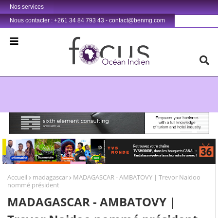
Nos services
Nous contacter : +261 34 84 793 43 - contact@benmg.com
Retrouvez votre chaîne @TV5MONDE, dans les bouquets CANAL+ 36 . Fandaharam-potoana tsara indrindra ho anareo!
Accueil
madagascar
MADAGASCAR - AMBATOVY | Trevor Naidoo
nommé président
MADAGASCAR - AMBATOVY |