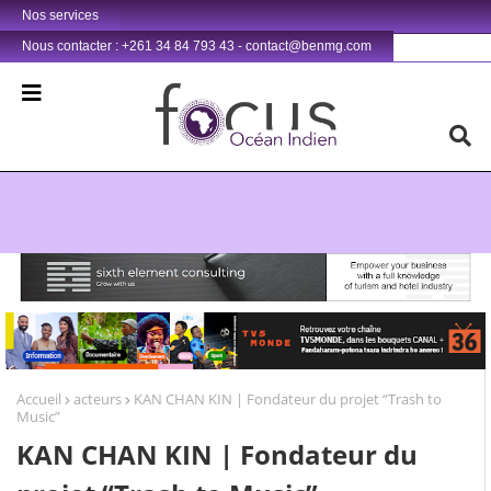
Nos services
Nous contacter : +261 34 84 793 43 - contact@benmg.com
Retrouvez votre chaîne @TV5MONDE, dans les bouquets CANAL+ 36 . Fandaharam-potoana tsara indrindra ho anareo!
Accueil
acteurs
KAN CHAN KIN | Fondateur du projet “Trash to
Music”
KAN CHAN KIN | Fondateur du