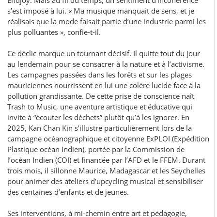
Endjoy. Mais au fil du temps, un sentiment d’incohérence
s’est imposé à lui. « Ma musique manquait de sens, et je
réalisais que la mode faisait partie d’une industrie parmi les
plus polluantes », confie-t-il.
Ce déclic marque un tournant décisif. Il quitte tout du jour
au lendemain pour se consacrer à la nature et à l’activisme.
Les campagnes passées dans les forêts et sur les plages
mauriciennes nourrissent en lui une colère lucide face à la
pollution grandissante. De cette prise de conscience naît
Trash to Music, une aventure artistique et éducative qui
invite à “écouter les déchets” plutôt qu’à les ignorer. En
2025, Kan Chan Kin s’illustre particulièrement lors de la
campagne océanographique et citoyenne ExPLOI (Expédition
Plastique océan Indien), portée par la Commission de
l’océan Indien (COI) et financée par l’AFD et le FFEM. Durant
trois mois, il sillonne Maurice, Madagascar et les Seychelles
pour animer des ateliers d’upcycling musical et sensibiliser
des centaines d’enfants et de jeunes.
Ses interventions, à mi-chemin entre art et pédagogie,