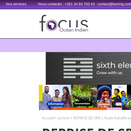
Nos services
Nous contacter : +261 34 84 793 43 - contact@benmg.co
Retrouvez votre chaîne @TV5MONDE, dans les bouquets CANAL+ 3
Accueil
secteur
REPRISE DE SRR | Rude bataille e