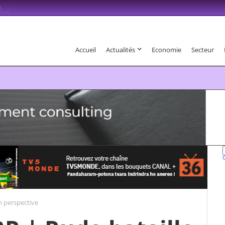
m
Accueil
Actualités
Economie
Secteur
6 . Fandaharam-potoana tsara indrindra ho anareo!
n perspective