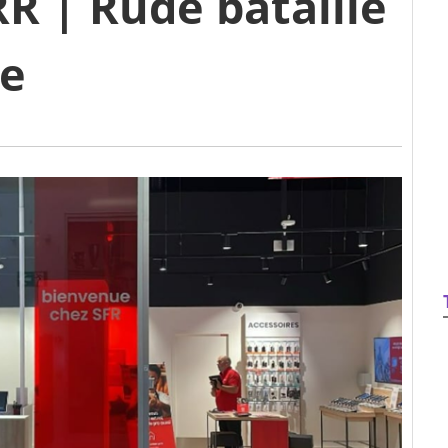
R | Rude bataille
ve