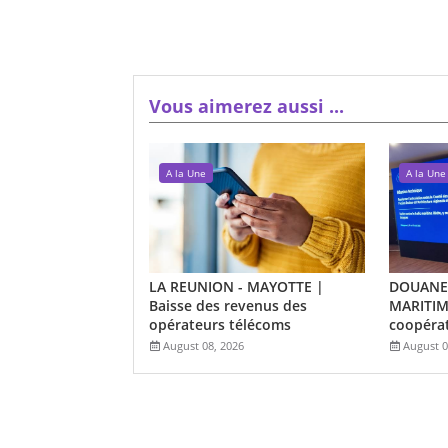
Vous aimerez aussi ...
A la Une
A la Une
LA REUNION - MAYOTTE |
DOUANES
Baisse des revenus des
MARITIME
opérateurs télécoms
coopérat
August 08, 2026
August 0