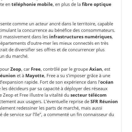
ète en
téléphonie mobile
, en plus de la
fibre optique
ésente comme un acteur ancré dans le territoire, capable
n stimulant la concurrence au bénéfice des consommateurs.
sti massivement dans les
infrastructures numériques
,
départements d’outre-mer les mieux connectés en très
rait de diversifier ses offres et de concurrencer plus
 un du marché.
 pour
Zeop
, car
Free
, contrôlé par le groupe
Axian
, est
Réunion
et à
Mayotte
, Free a su s’imposer grâce à une
e d’expansion rapide. Fort de son expérience dans l’
océan
 les décideurs par sa capacité à déployer des réseaux
 Zeop et Free illustre la vitalité du
secteur télécom
ectement aux usagers. L’éventuelle reprise de
SFR Réunion
ulement redessiner les parts de marché, mais aussi
lité de service sur l’île", a commenté un fin connaisseur du