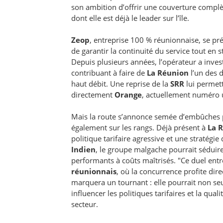
son ambition d’offrir une couverture compl
dont elle est déjà le leader sur l’île.
Zeop
, entreprise 100 % réunionnaise, se pr
de garantir la continuité du service tout e
Depuis plusieurs années, l’opérateur a inve
contribuant à faire de
La Réunion
l’un des 
haut débit. Une reprise de la
SRR
lui permett
directement
Orange
, actuellement numéro
Mais la route s’annonce semée d’embûches
également sur les rangs. Déjà présent à
La 
politique tarifaire agressive et une stratégi
Indien
, le groupe malgache pourrait séduire
performants à coûts maîtrisés. "Ce duel entre
réunionnais
, où la concurrence profite dir
marquera un tournant : elle pourrait non se
influencer les politiques tarifaires et la qua
secteur.