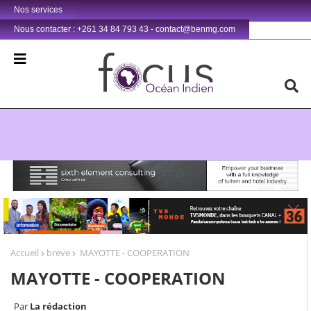
Nos services
Nous contacter : +261 34 84 793 43 - contact@benmg.com
Retrouvez votre chaîne @TV5MONDE, dans les bouquets CANAL+ 36 . Fandaharam-potoana tsara indrindra ho anareo!
Accueil
breve
MAYOTTE - COOPERATION
MAYOTTE - COOPERATION
La rédaction