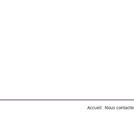
d by
Free Blogger Templates
Accueil
Nous contacte