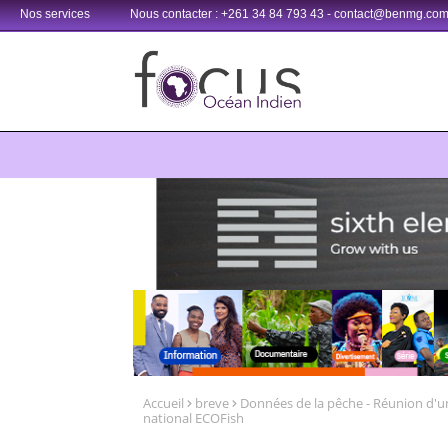
Nos services
Nous contacter : +261 34 84 793 43 - contact@benmg.co
Retrouvez votre chaîne @TV5MONDE, dans les bouquets CANAL+ 3
Accueil
breve
Données de la pêche - Réunion d'
national ECOFish