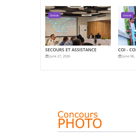
breve
breve
SECOURS ET ASSISTANCE
COI - C
June 27, 2026
June 06,