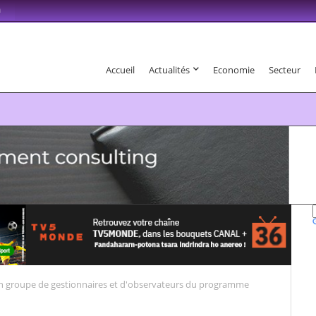
m
Accueil
Actualités
Economie
Secteur
6 . Fandaharam-potoana tsara indrindra ho anareo!
un groupe de gestionnaires et d'observateurs du programme