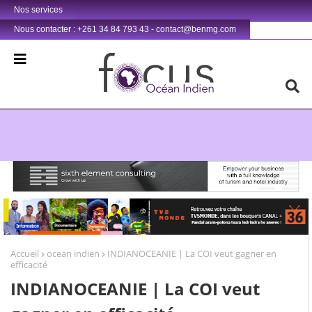
Nos services
Nous contacter : +261 34 84 793 43 - contact@benmg.com
Retrouvez votre chaîne @TV5MONDE, dans les bouquets CANAL+ 36 . Fandaharam-potoana tsara indrindra ho anareo!
Accueil
ocean indien
INDIANOCEANIE | La COI veut gagner en
efficacité
INDIANOCEANIE | La COI veut