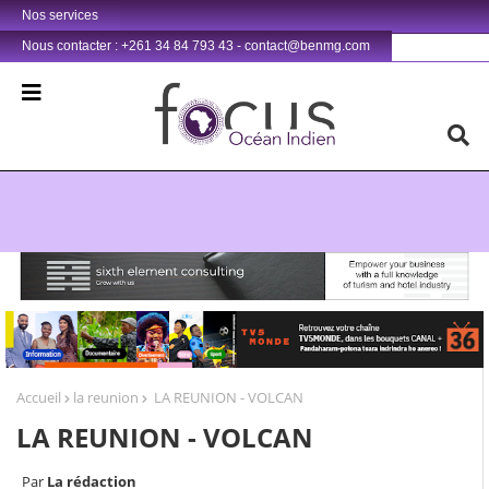
Nos services
Nous contacter : +261 34 84 793 43 - contact@benmg.com
Retrouvez votre chaîne @TV5MONDE, dans les bouquets CANAL+ 36 . Fandaharam-potoana tsara indrindra ho anareo!
Accueil
la reunion
LA REUNION - VOLCAN
LA REUNION - VOLCAN
La rédaction