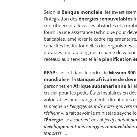
Selon la
Banque mondiale
, les investisse
l'intégration des
énergies renouvelables
in
contribueront à lever les obstacles et à mob
fournira une assistance technique pour déve
bancables, améliorer le cadre réglementaire, 
capacités institutionnelles des organismes se
durables tout au long de la chaîne de valeur 
réseaux aux services et à la
planification 
REAP
s'inscrit dans le cadre de
Mission 300
mondiale
et la
Banque africaine de dév
personnes en
Afrique subsaharienne
à l'é
crucial pour les petits États insulaires en
vulnérables aux changements climatiques e
témoigne de l’engagement de notre gouverne
résilient »,
a fait savoir le ministère seychello
l’
Énergie
.
« Il soutient nos objectifs nationau
développement des énergies renouvelables
importés .
»