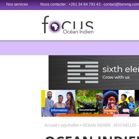
Nos services
Nous contacter : +261 34 84 793 43 - contact@benmg.co
Retrouvez votre chaîne @TV5MONDE, dans les bouquets CANAL+ 3
Accueil
seychelles
OCEAN INDIEN - SEYCHELLES - 