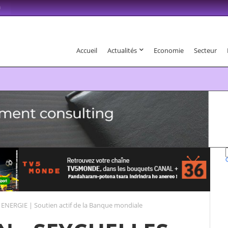
m
Accueil
Actualités
Economie
Secteur
6 . Fandaharam-potoana tsara indrindra ho anareo!
ENERGIE | Soutien actif de la Banque mondiale