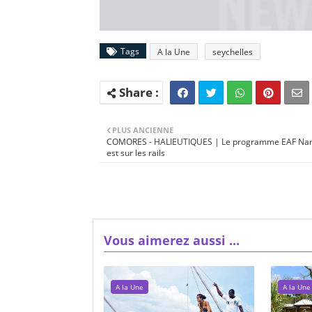
Tags
A la Une
seychelles
PLUS ANCIENNE
COMORES - HALIEUTIQUES | Le programme EAF Nans
est sur les rails
Vous aimerez aussi ...
A la Une
A la Une