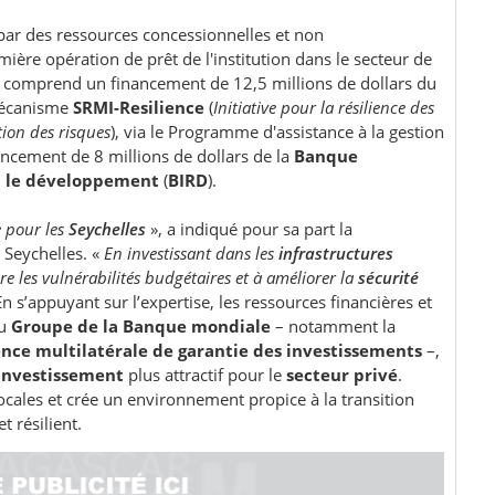
 par des ressources concessionnelles et non
ière opération de prêt de l'institution dans le secteur de
 comprend un financement de 12,5 millions de dollars du
 mécanisme
SRMI-Resilience
(
Initiative pour la résilience des
tion des risques
), via le Programme d'assistance à la gestion
nancement de 8 millions de dollars de la
Banque
et le développement
(
BIRD
).
 pour les
Seychelles
», a indiqué pour sa part la
Seychelles. «
En investissant dans les
infrastructures
e les vulnérabilités budgétaires et à améliorer la
sécurité
En s’appuyant sur l’expertise, les ressources financières et
du
Groupe de la Banque mondiale
– notamment la
nce multilatérale de garantie des investissements
–,
investissement
plus attractif pour le
secteur privé
.
 locales et crée un environnement propice à la transition
t résilient.