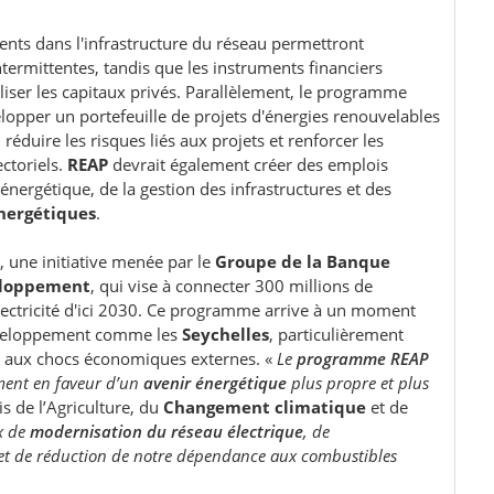
ments dans l'infrastructure du réseau permettront
termittentes, tandis que les instruments financiers
iliser les capitaux privés. Parallèlement, le programme
lopper un portefeuille de projets d'énergies renouvelables
réduire les risques liés aux projets et renforcer les
ctoriels.
REAP
devrait également créer des emplois
énergétique, de la gestion des infrastructures et des
énergétiques
.
, une initiative menée par le
Groupe de la Banque
eloppement
, qui vise à connecter 300 millions de
lectricité d'ici 2030. Ce programme arrive à un moment
 développement comme les
Seychelles
, particulièrement
t aux chocs économiques externes. «
Le
programme REAP
ment en faveur d’un
avenir énergétique
plus propre et plus
is de l’Agriculture, du
Changement climatique
et de
x de
modernisation du réseau électrique
, de
et de réduction de notre dépendance aux combustibles