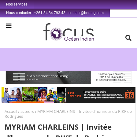
Nos services
Nous contacter : +261 34 84 793 43 - contact@benmg.com
Retrouvez votre chaîne @TV5MONDE, dans les bouquets CANAL+ 36 . Fandaharam-potoana tsara indrindra ho anareo!
Accueil
acteurs
MYRIAM CHARLEINS | Invitée d’honneur du RIKF de
Rodrigues
MYRIAM CHARLEINS | Invitée