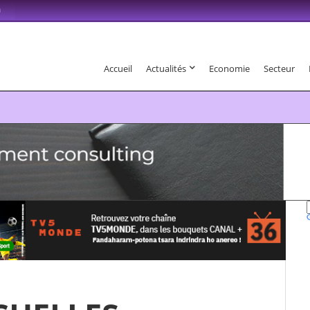
m
Accueil
Actualités
Economie
Secteur
6 . Fandaharam-potoana tsara indrindra ho anareo!