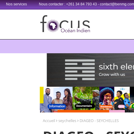
Nos services
Nous contacter : +261 34 84 793 43 - contact@benmg.co
Retrouvez votre chaîne @TV5MONDE, dans les bouquets CANAL+ 3
Accueil
seychelles
DIAGEO - SEYCHELLES