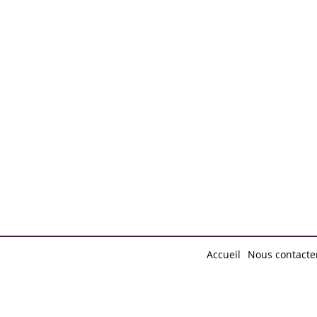
d by
Free Blogger Templates
Accueil
Nous contacte