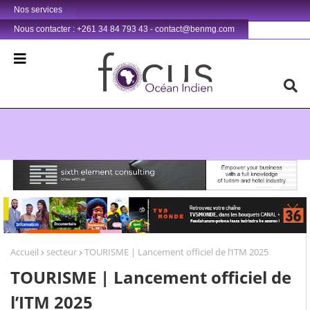
Nos services
Nous contacter : +261 34 84 793 43 - contact@benmg.com
Retrouvez votre chaîne @TV5MONDE, dans les bouquets CANAL+ 36 . Fandaharam-potoana tsara indrindra ho anareo!
Accueil
secteur
TOURISME | Lancement officiel de l’ITM 2025
TOURISME | Lancement officiel de
l’ITM 2025