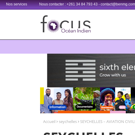
Nos services
Nous contacter : +261 34 84 793 43 - contact@benmg.co
Retrouvez votre chaîne @TV5MONDE, dans les bouquets CANAL+ 3
Accueil
seychelles
SEYCHELLES – AVIATION CIVILE