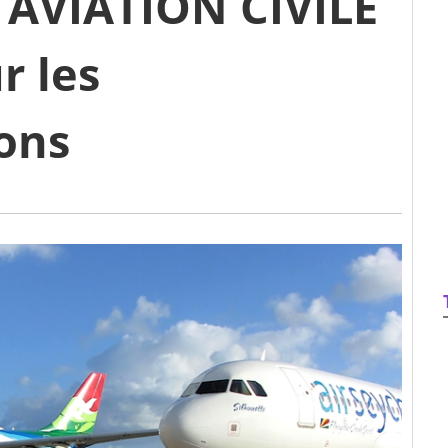
 AVIATION CIVILE
r les
ons