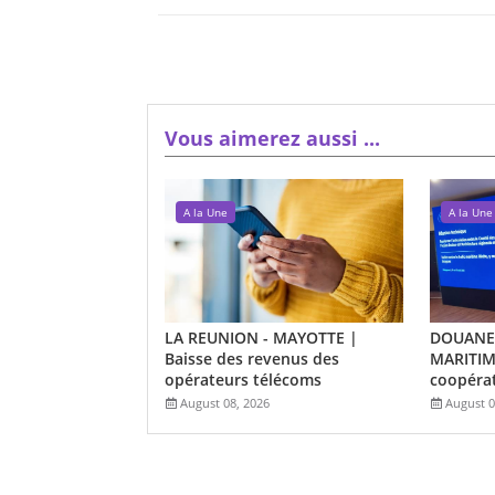
Vous aimerez aussi ...
A la Une
A la Une
LA REUNION - MAYOTTE |
DOUANES
Baisse des revenus des
MARITIME
opérateurs télécoms
coopérat
August 08, 2026
August 0