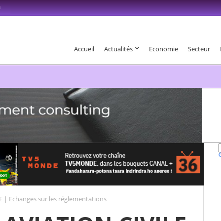
m
Accueil
Actualités
Economie
Secteur
6 . Fandaharam-potoana tsara indrindra ho anareo!
 | Echanges sur les réglementations