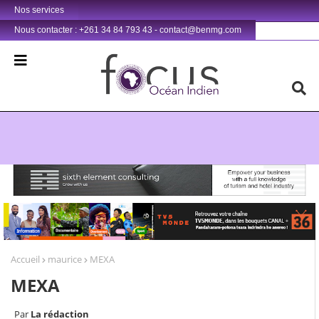
Nos services
Nous contacter : +261 34 84 793 43 - contact@benmg.com
Retrouvez votre chaîne @TV5MONDE, dans les bouquets CANAL+ 36 . Fandaharam-potoana tsara indrindra ho anareo!
Accueil
maurice
MEXA
MEXA
La rédaction