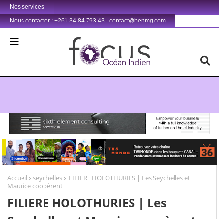
Nos services
Nous contacter : +261 34 84 793 43 - contact@benmg.com
Retrouvez votre chaîne @TV5MONDE, dans les bouquets CANAL+ 36 . Fandaharam-potoana tsara indrindra ho anareo!
Accueil
seychelles
FILIERE HOLOTHURIES | Les Seychelles et
Maurice coopèrent
FILIERE HOLOTHURIES | Les