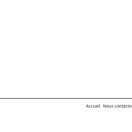
d by
Free Blogger Templates
Accueil
Nous contacte