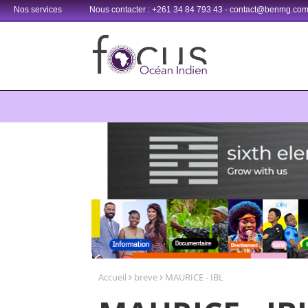
Nos services
Nous contacter : +261 34 84 793 43 - contact@benmg.co
Retrouvez votre chaîne @TV5MONDE, dans les bouquets CANAL+ 3
Accueil
breve
MAURICE - IBL