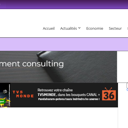
m
Accueil
Actualités
Economie
Secteur
6 . Fandaharam-potoana tsara indrindra ho anareo!