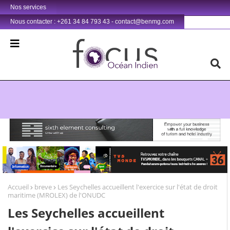
Nos services
Nous contacter : +261 34 84 793 43 - contact@benmg.com
Retrouvez votre chaîne @TV5MONDE, dans les bouquets CANAL+ 36 . Fandaharam-potoana tsara indrindra ho anareo!
Accueil
breve
Les Seychelles accueillent l'exercice sur l'état de droit
maritime (MROLEX) de l'ONUDC
Les Seychelles accueillent