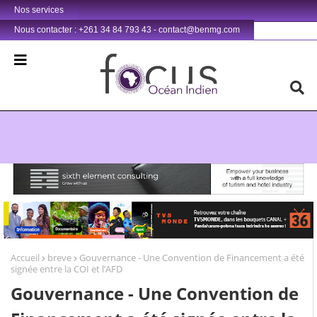
Nos services
Nous contacter : +261 34 84 793 43 - contact@benmg.com
Retrouvez votre chaîne @TV5MONDE, dans les bouquets CANAL+ 36 . Fandaharam-potoana tsara indrindra ho anareo!
Accueil
breve
Gouvernance - Une Convention de Financement a été
signée entre la COI et l’AFD
Gouvernance - Une Convention de