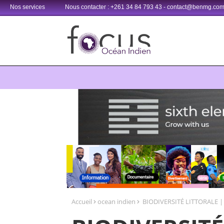
Nos services
Nous contacter : +261 34 84 793 43 - contact@benmg.co
Retrouvez votre chaîne @TV5MONDE, dans les bouquets CANAL+ 3
Accueil
ocean indien
BIODIVERSITÉ LITTORALE | L