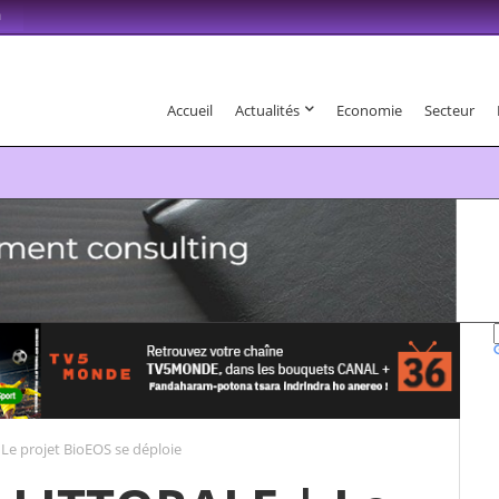
m
Accueil
Actualités
Economie
Secteur
6 . Fandaharam-potoana tsara indrindra ho anareo!
e projet BioEOS se déploie