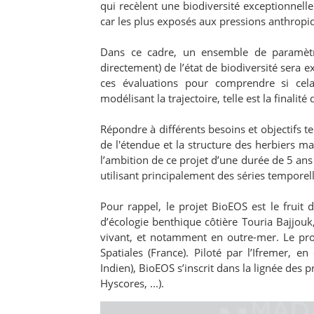
qui recèlent une biodiversité exceptionnelle
car les plus exposés aux pressions anthropi
Dans ce cadre, un ensemble de paramètr
directement) de l’état de biodiversité sera ex
ces évaluations pour comprendre si ce
modélisant la trajectoire, telle est la finalit
Répondre à différents besoins et objectifs tel
de l'étendue et la structure des herbiers mar
l’ambition de ce projet d’une durée de 5 ans
utilisant principalement des séries temporell
Pour rappel, le projet BioEOS est le fruit 
d’écologie benthique côtière Touria Bajjouk
vivant, et notamment en outre-mer. Le proj
Spatiales (France). Piloté par l’Ifremer, e
Indien), BioEOS s’inscrit dans la lignée des
Hyscores, ...).