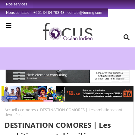
Nos services
Nous contacter : +261 34 84 793 43 - contact@benmg.com
Retrouvez votre chaîne @TV5MONDE, dans les bouquets CANAL+ 36 . Fandaharam-potoana tsara indrindra ho anareo!
Accueil
comores
DESTINATION COMORES | Les ambitions sont
dévoilées
DESTINATION COMORES | Les