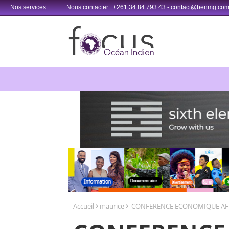
Nos services
Nous contacter : +261 34 84 793 43 - contact@benmg.co
Retrouvez votre chaîne @TV5MONDE, dans les bouquets CANAL+ 3
Accueil
maurice
CONFERENCE ECONOMIQUE AFRICA