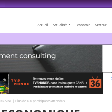
m
Accueil
Actualités
Economie
Secteur
6 . Fandaharam-potoana tsara indrindra ho anareo!
INE | Plus de 400 participants attendus