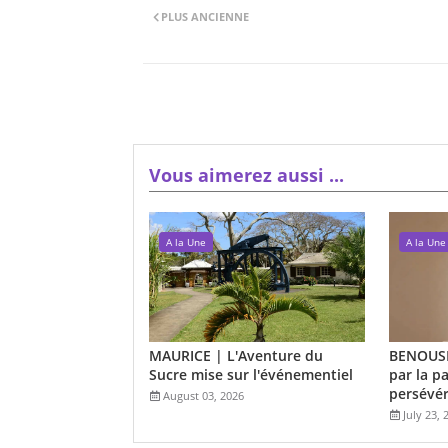
PLUS ANCIENNE
Vous aimerez aussi ...
A la Une
A la Une
MAURICE | L'Aventure du
BENOUSH
Sucre mise sur l'événementiel
par la pa
persévé
August 03, 2026
July 23, 