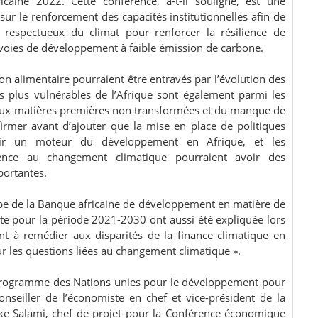
icaine 2022. Cette conférence, a-t-il souligné, est une
ur le renforcement des capacités institutionnelles afin de
respectueux du climat pour renforcer la résilience de
es voies de développement à faible émission de carbone.
n alimentaire pourraient être entravés par l’évolution des
s plus vulnérables de l’Afrique sont également parmi les
 aux matières premières non transformées et du manque de
firmer avant d’ajouter que la mise en place de politiques
nir un moteur du développement en Afrique, et les
lience au changement climatique pourraient avoir des
portantes.
upe de la Banque africaine de développement en matière de
te pour la période 2021-2030 ont aussi été expliquée lors
ent à remédier aux disparités de la finance climatique en
sur les questions liées au changement climatique ».
 Programme des Nations unies pour le développement pour
conseiller de l’économiste en chef et vice-président de la
ke Salami, chef de projet pour la Conférence économique