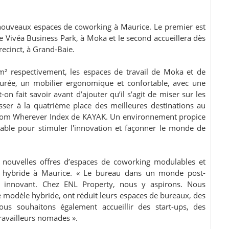
nouveaux espaces de coworking à Maurice. Le premier est
e Vivéa Business Park, à Moka et le second accueillera dès
recinct, à Grand-Baie.
m² respectivement, les espaces de travail de Moka et de
purée, un mobilier ergonomique et confortable, avec une
-on fait savoir avant d’ajouter qu’il s’agit de miser sur les
sser à la quatrième place des meilleures destinations au
 from Wherever Index de KAYAK. Un environnement propice
nsable pour stimuler l'innovation et façonner le monde de
s nouvelles offres d’espaces de coworking modulables et
il hybride à Maurice. « Le bureau dans un monde post-
et innovant. Chez ENL Property, nous y aspirons. Nous
le modèle hybride, ont réduit leurs espaces de bureaux, des
Nous souhaitons également accueillir des start-ups, des
ravailleurs nomades ».