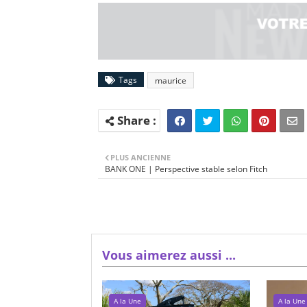
Tags
maurice
PLUS ANCIENNE
BANK ONE | Perspective stable selon Fitch
Vous aimerez aussi ...
A la Une
A la Une