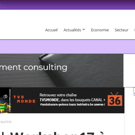
m
Accueil
Actualités
Economie
Secteur
6 . Fandaharam-potoana tsara indrindra ho anareo!
aurice