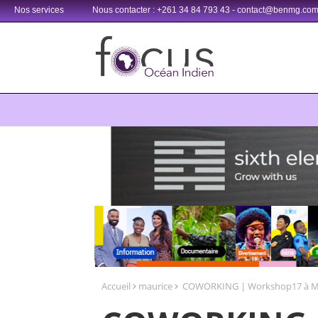
Nos services
Nous contacter : +261 34 84 793 43 - contact@benmg.co
Retrouvez votre chaîne @TV5MONDE, dans les bouquets CANAL+ 3
Accueil
maurice
COWORKING | Workshop17 à M